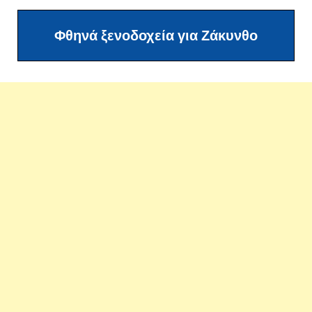
Φθηνά ξενοδοχεία για Ζάκυνθο