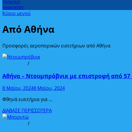
Pinterest
Newsletter
Κύριο μενού
Από Αθήνα
Προσφορές αεροπορικών εισιτήριων από Αθήνα
Από Αθήνα
/
Ευρωπαϊκοί προορισμοί
Αθήνα – Ντουμπρόβνικ με επιστροφή από 57
8 Μαΐου, 2024
8 Μαΐου, 2024
Φθηνά εισιτήρια για …
Αθήνα
ΔΙΑΒΑΣΕ ΠΕΡΙΣΣΟΤΕΡΑ
–
Ντουμπρόβνικ
Από Αθήνα
/
Ευρωπαϊκοί προορισμοί
με