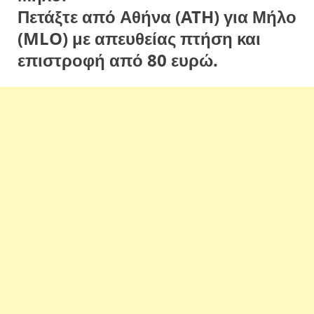
Πετάξτε από Αθήνα (ATH) για Μήλο
(MLO) με απευθείας πτήση και
επιστροφή από 80 ευρώ.