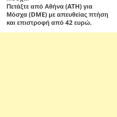
Πετάξτε από Αθήνα (ATH) για
Μόσχα (DME) με απευθείας πτήση
και επιστροφή από 42 ευρώ.