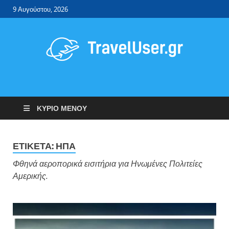
9 Αυγούστου, 2026
Travel User
Φθηνά αεροπορικά εισιτήρια – ξενοδοχεία.
ΚΎΡΙΟ ΜΕΝΟΎ
ΕΤΙΚΈΤΑ:
ΗΠΑ
Φθηνά αεροπορικά εισιτήρια για Ηνωμένες Πολιτείες
Αμερικής.