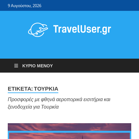
9 Αυγούστου, 2026
Travel User
Φθηνά αεροπορικά εισιτήρια – ξενοδοχεία.
ΚΎΡΙΟ ΜΕΝΟΎ
ΕΤΙΚΈΤΑ:
ΤΟΥΡΚΙΑ
Προσφορές με φθηνά αεροπορικά εισιτήρια και
ξενοδοχεία για Τουρκία