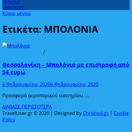
Pinterest
Newsletter
Κύριο μενού
Ετικέτα:
ΜΠΟΛΟΝΙΑ
Από Θεσσαλονίκη
/
Ευρωπαϊκοί προορισμοί
Θεσσαλονίκη – Μπολόνια με επιστροφή από
54 ευρώ
6 Φεβρουαρίου, 2020
6 Φεβρουαρίου, 2020
Προσφορά αεροπορικού εισιτηρίου. …
Θεσσαλονίκη
ΔΙΑΒΑΣΕ ΠΕΡΙΣΣΟΤΕΡΑ
–
TravelUser.gr © 2020 | Designed by
ChristosLgs
|
Cookie
Μπολόνια
Policy
με