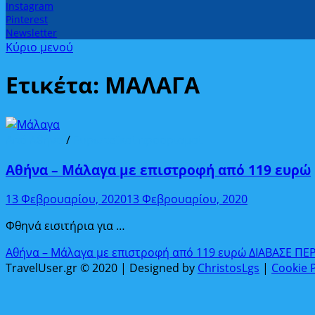
Instagram
Pinterest
Newsletter
Κύριο μενού
Ετικέτα:
ΜΑΛΑΓΑ
Από Αθήνα
/
Ευρωπαϊκοί προορισμοί
Αθήνα – Μάλαγα με επιστροφή από 119 ευρώ
13 Φεβρουαρίου, 2020
13 Φεβρουαρίου, 2020
Φθηνά εισιτήρια για …
Αθήνα – Μάλαγα με επιστροφή από 119 ευρώ
ΔΙΑΒΑΣΕ ΠΕ
TravelUser.gr © 2020 | Designed by
ChristosLgs
|
Cookie P