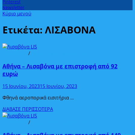
Pinterest
Newsletter
Κύριο μενού
Ετικέτα:
ΛΙΣΑΒΟΝΑ
Από Αθήνα
/
Ευρωπαϊκοί προορισμοί
Αθήνα – Λισαβόνα με επιστροφή από 92
ευρώ
15 Ιουνίου, 2023
15 Ιουνίου, 2023
Φθηνά αεροπορικά εισιτήρια …
Αθήνα
ΔΙΑΒΑΣΕ ΠΕΡΙΣΣΟΤΕΡΑ
–
Λισαβόνα
Από Αθήνα
/
Ευρωπαϊκοί προορισμοί
με