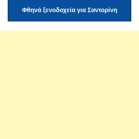
Φθηνά ξενοδοχεία για Σαντορίνη