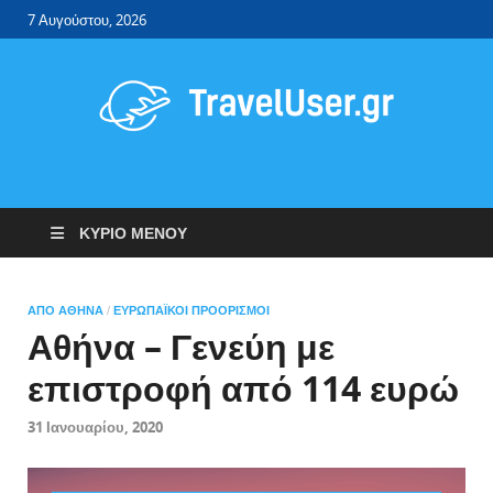
7 Αυγούστου, 2026
Travel User
Φθηνά αεροπορικά εισιτήρια – ξενοδοχεία.
ΚΎΡΙΟ ΜΕΝΟΎ
ΑΠΌ ΑΘΉΝΑ
ΕΥΡΩΠΑΪΚΟΊ ΠΡΟΟΡΙΣΜΟΊ
/
Αθήνα – Γενεύη με
επιστροφή από 114 ευρώ
31 Ιανουαρίου, 2020